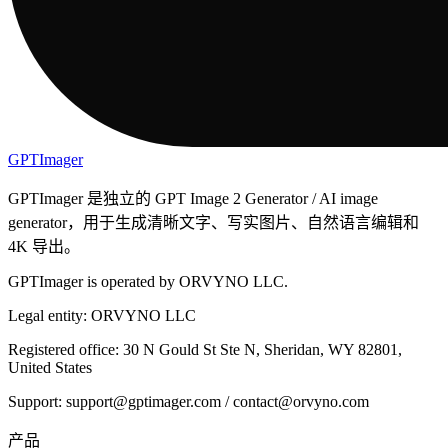
GPTImager
GPTImager 是独立的 GPT Image 2 Generator / AI image
generator，用于生成清晰文字、写实图片、自然语言编辑和
4K 导出。
GPTImager is operated by ORVYNO LLC.
Legal entity: ORVYNO LLC
Registered office: 30 N Gould St Ste N, Sheridan, WY 82801,
United States
Support: support@gptimager.com / contact@orvyno.com
产品